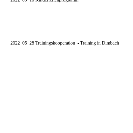
20220910_KinderferienprogrammSiegererung2
20220910_KinderferienprogrammSiegererung1
2022_05_28 Trainingskooperation - Training in Dimbach
20220528-DSC_3138
20220528-DSC_3168
20220528-DSC_3178
20220528-DSC_3144
20220528-DSC_3143
20220528-DSC_3198
20220528-DSC_3235