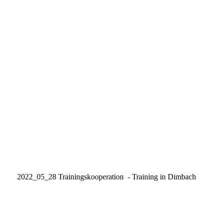
20220528-DSC_3253
20220528-DSC_3260
20220528-DSC_3271
20220528-DSC_3285_1
20220528-DSC_3289
20220528-DSC_3289_1
20220528-DSC_3299_1
20220528-DSC_3296
2022_05_28 Trainingskooperation - Training in Dimbach
20220528-DSC_3024