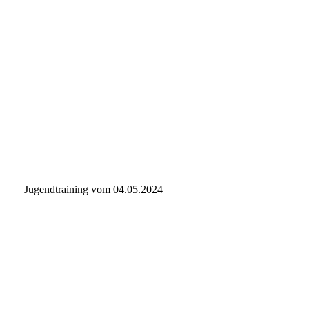
IMG-20240516-WA0031
IMG-20240516-WA0032
IMG-20240516-WA0041
IMG-20240516-WA0038
IMG-20240516-WA0036
Jugendtraining vom 04.05.2024
IMG-20240504-WA0085
IMG-20240504-WA0067
IMG-20240504-WA0017
IMG-20240504-WA0005