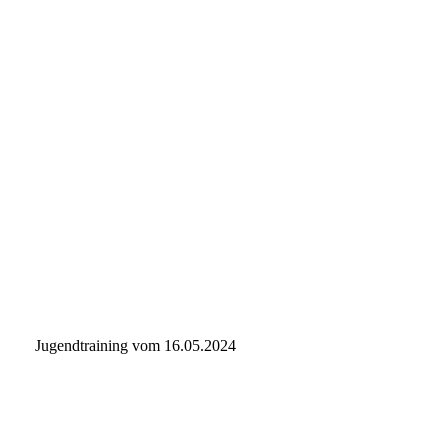
IMG-20240615-WA0040
IMG-20240615-WA0021
IMG-20240615-WA0017
IMG-20240615-WA0079
IMG-20240615-WA0081
IMG-20240615-WA0093
IMG-20240615-WA0095
IMG-20240615-WA0120
Jugendtraining vom 16.05.2024
IMG-20240516-WA0021
IMG-20240516-WA0022