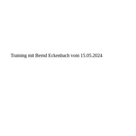
DSC_7215
DSC_7257
IMG-20240914-WA0038
Training mit Bernd Eckenbach vom 15.05.2024
IMG-20240615-WA0001
IMG-20240615-WA0003
IMG-20240615-WA0006
IMG-20240615-WA0016
IMG-20240615-WA0072
IMG-20240615-WA0056